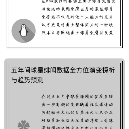
勇士球员荣膺月度最佳表
现出色实力与荣誉完美契
合实至名归
五年间球星绯闻数据全方
位演变探析与趋势预测