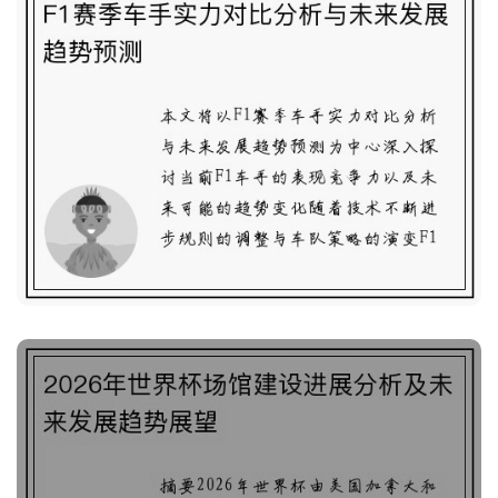
F1赛季车手实力对比分析
与未来发展趋势预测
2026年世界杯场馆建设进