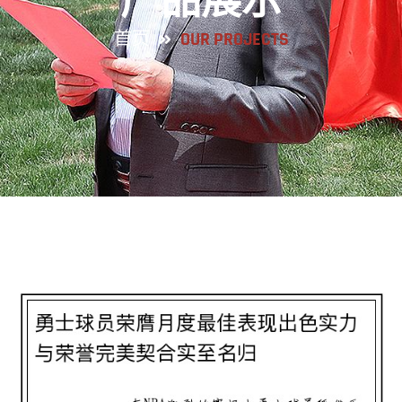
产品展示
首页
OUR PROJECTS