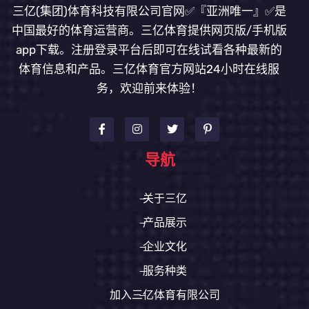
三亿(集团)体育科技有限公司官网✅『亚洲唯一』✅是
中国最好的体育运营商。三亿体育提供网页版/手机版
app下载。注册登录平台后即可在线试看各种最新的
体育信息和产品。三亿体育官方网站24小时在线服
务，欢迎前来体验！
导航
关于三亿
产品展示
企业文化
服务种类
加入三亿体育有限公司