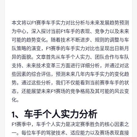
本文将以F1赛季车手实力对比分析与未来发展趋势预测
为中心，深入探讨当前F1车手的表现、竞争力以及未来
可能的趋势变化。随着技术不断进步、规则的调整与车
队策略的演变，F1赛季的车手实力对比也呈现出日新月
异的面貌。文章首先从车手个人实力、团队合作与车队
支持、未来技术变革三方面进行详细分析，并通过对这
些因素的综合评估，预测未来几年内车手实力的变化趋
势。通过这些分析，我们不仅能看到当前赛季车手的状
态，还能展望未来F1赛场的竞争格局及其可能的风云变
化。
1、车手个人实力分析
F1赛季中，车手个人实力是决定赛季胜负的核心因素之
一。每位车手的驾驶技术、适应能力以及赛场表现直接