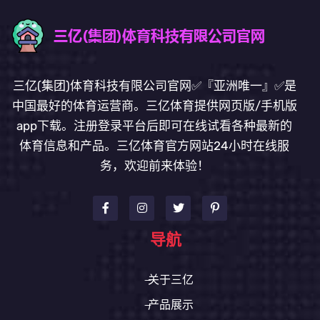
三亿(集团)体育科技有限公司官网✅『亚洲唯一』✅是
中国最好的体育运营商。三亿体育提供网页版/手机版
app下载。注册登录平台后即可在线试看各种最新的
体育信息和产品。三亿体育官方网站24小时在线服
务，欢迎前来体验！
导航
关于三亿
产品展示