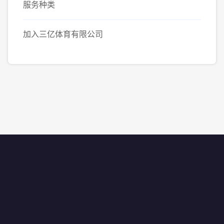
服务种类
加入三亿体育有限公司