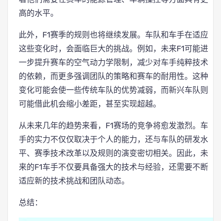
高的水平。
此外，F1赛季的规则也将继续发展。车队和车手在适应
这些变化时，会面临巨大的挑战。例如，未来F1可能进
一步提升赛车的空气动力学限制，减少对车手纯粹技术
的依赖，而更多强调团队的策略和赛车的耐用性。这种
变化可能会使一些传统车队的优势减弱，而新兴车队则
可能借此机会缩小差距，甚至实现超越。
从未来几年的趋势来看，F1赛场的竞争将愈发激烈。车
手的实力不仅仅取决于个人的能力，还与车队的研发水
平、赛季技术改革以及规则的演变密切相关。因此，未
来的F1车手不仅要具备强大的技术与经验，还需要不断
适应新的技术挑战和团队动态。
总结：