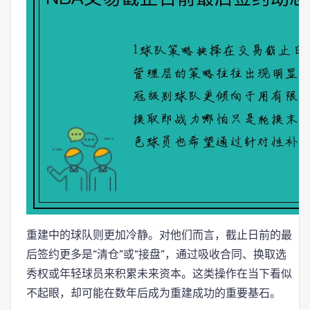
重建中的球队则更加冷静。对他们而言，截止日前的最
后签约更多是“清仓”或“接盘”，通过吸收合同、换取选
秀权或年轻球员来积累未来资本。这类操作在当下看似
不起眼，却可能在数年后成为重建成功的重要基石。