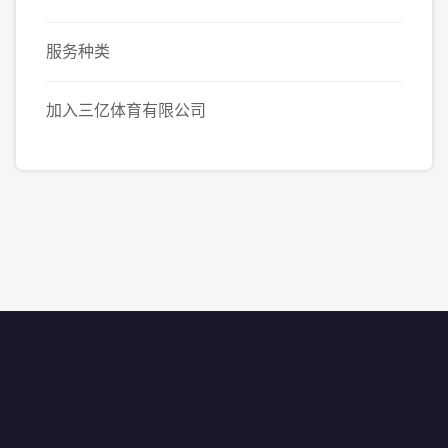
服务种类
加入三亿体育有限公司