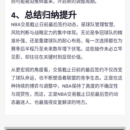
则可能被迫推倒重来，开启新的调整周期。
4、总结归纳提升
NBA交易截止日前最后签约动态，是球队管理智慧、
风险判断与战略定力的集中体现。无论是争冠球队的精
准补强，还是重建球队的耐心布局，每一次选择都在为
赛季后半程乃至未来数年埋下伏笔。这些操作未必立竿
见影，却往往在关键时刻显现价值。
从更宏观的角度看，交易截止日前的最后签约不仅改变
了球队命运，也不断塑造着联盟的竞争生态。正是在这
种持续的博弈与调整中，NBA保持了高度的不确定性
与观赏性，而这，正是NBA交易截止日前最后签约动
态最迷人、也最值得反复解读的地方。