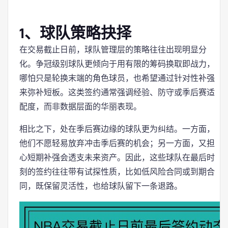
1、球队策略抉择
在交易截止日前，球队管理层的策略往往出现明显分
化。争冠级别球队更倾向于用有限的筹码换取即战力，
哪怕只是轮换末端的角色球员，也希望通过针对性补强
来弥补短板。这类签约通常强调经验、防守或季后赛适
配度，而非数据层面的华丽表现。
相比之下，处在季后赛边缘的球队更为纠结。一方面，
他们不愿轻易放弃冲击季后赛的机会；另一方面，又担
心短期补强会透支未来资产。因此，这些球队在最后时
刻的签约往往带有试探性质，比如低风险合同或到期合
同，既保留灵活性，也给球队留下一条退路。