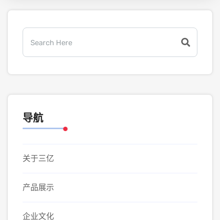
导航
关于三亿
产品展示
企业文化