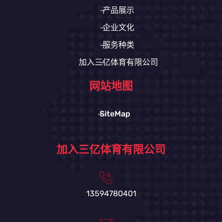
产品展示
企业文化
服务种类
加入三亿体育有限公司
网站地图
SiteMap
加入三亿体育有限公司
13594780401