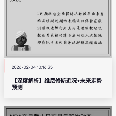
2026-02-04 10:16:35
【深度解析】维尼修斯近况+未来走势
预测