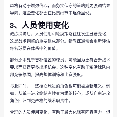
风格有助于增强信心，而务实保守的策略则更强调结果
导向，这些变化都会在比赛细节中逐渐显现。
3、人员使用变化
教练换帅后，人员使用和轮换策略往往发生显著变化，
这是战术调整的重要组成部分。新教练通常会重新评估
每名球员在体系中的价值。
部分原本处于替补位置的球员，可能因为更符合新战术
要求而获得更多出场机会。这种变化有助于激活球队内
部竞争氛围，提高整体训练和比赛强度。
与此同时，一些核心球员的角色也可能被重新定义。例
如，从单一进攻终结者转变为组织核心，或从自由进攻
角色回归到更严格的战术职责中。
合理的人员使用变化，有助于最大化现有阵容潜力，但