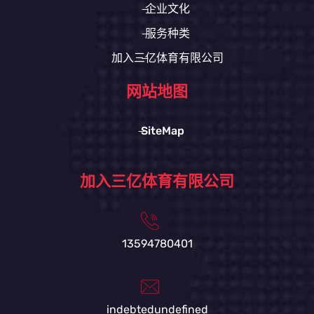
企业文化
服务种类
加入三亿体育有限公司
网站地图
SiteMap
加入三亿体育有限公司
13594780401
indebtedundefined