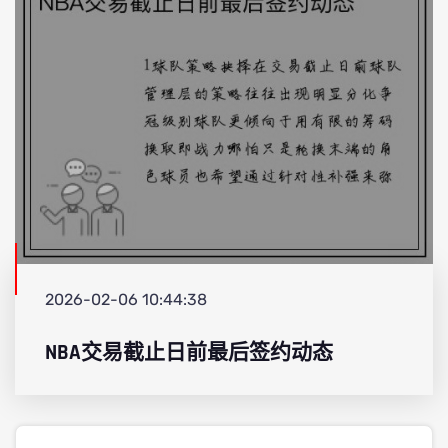
2026-02-06 10:44:38
NBA交易截止日前最后签约动态