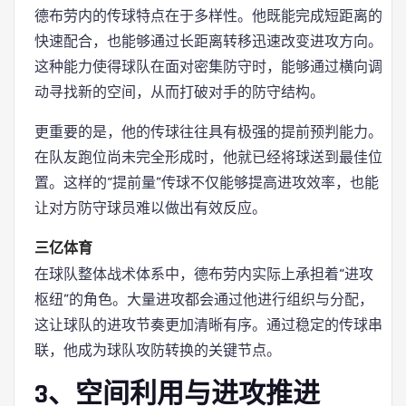
德布劳内的传球特点在于多样性。他既能完成短距离的
快速配合，也能够通过长距离转移迅速改变进攻方向。
这种能力使得球队在面对密集防守时，能够通过横向调
动寻找新的空间，从而打破对手的防守结构。
更重要的是，他的传球往往具有极强的提前预判能力。
在队友跑位尚未完全形成时，他就已经将球送到最佳位
置。这样的“提前量”传球不仅能够提高进攻效率，也能
让对方防守球员难以做出有效反应。
三亿体育
在球队整体战术体系中，德布劳内实际上承担着“进攻
枢纽”的角色。大量进攻都会通过他进行组织与分配，
这让球队的进攻节奏更加清晰有序。通过稳定的传球串
联，他成为球队攻防转换的关键节点。
3、空间利用与进攻推进