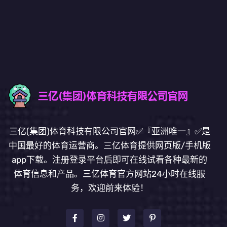
三亿(集团)体育科技有限公司官网✅『亚洲唯一』✅是
中国最好的体育运营商。三亿体育提供网页版/手机版
app下载。注册登录平台后即可在线试看各种最新的
体育信息和产品。三亿体育官方网站24小时在线服
务，欢迎前来体验！