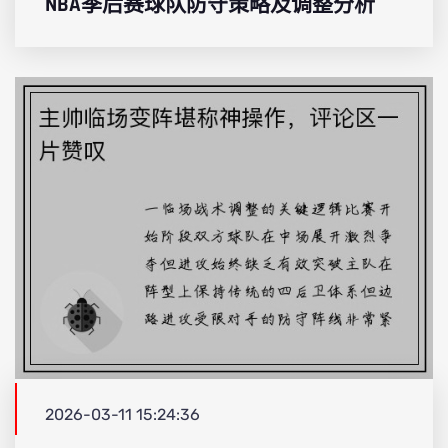
NBA季后赛球队防守策略及调整分析
2026-03-11 15:24:36