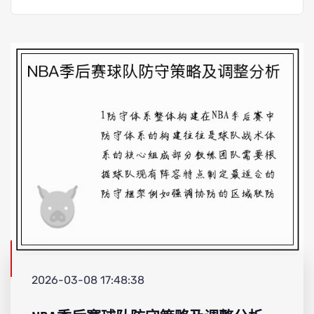
2026-03-08 17:48:38