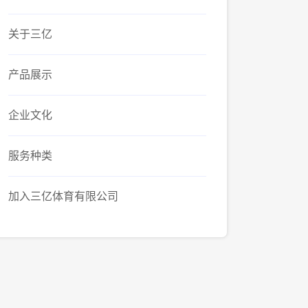
关于三亿
产品展示
企业文化
服务种类
加入三亿体育有限公司