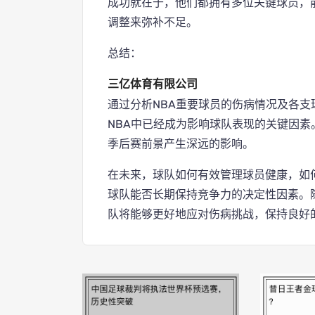
成功就在于，他们都拥有多位关键球员，
调整来弥补不足。
总结：
三亿体育有限公司
通过分析NBA重要球员的伤病情况及各
NBA中已经成为影响球队表现的关键因
季后赛前景产生深远的影响。
在未来，球队如何有效管理球员健康，如
球队能否长期保持竞争力的决定性因素。
队将能够更好地应对伤病挑战，保持良好