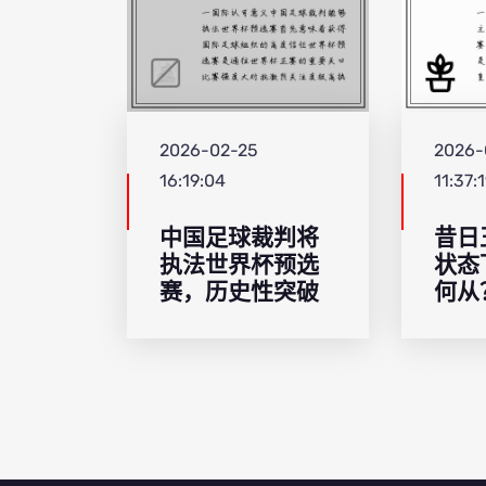
2026-02-25
2026-
16:19:04
11:37:
中国足球裁判将
昔日
执法世界杯预选
状态
赛，历史性突破
何从