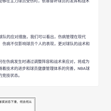
能够在主力球员受伤时，依靠替补球员的发挥和战术
支球队的应对措施，我们可以看出，伤病管理在现代
素。伤病不仅影响球员个人的表现，更对球队的战术和
何在伤病发生时通过调整阵容和战术来应对，将成为
随着技术的进步和球员健康管理体系的完善，NBA球
的竞技状态。