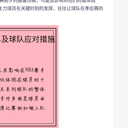
后赛前夕的膝盖伤病，可能会影响到他们的整体战
主力球员在关键时刻的发挥，往往让球队在季后赛的