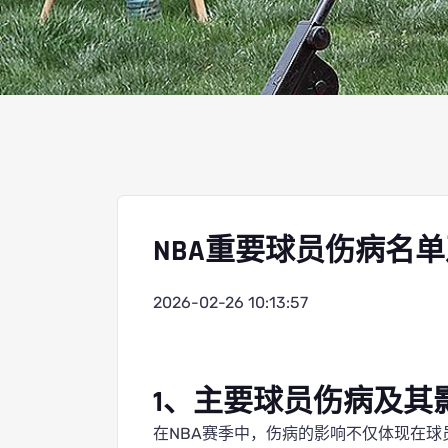
NBA重要球员伤病名
2026-02-26 10:13:57
1、主要球员伤病及其
在NBA赛季中，伤病的影响不仅体现在