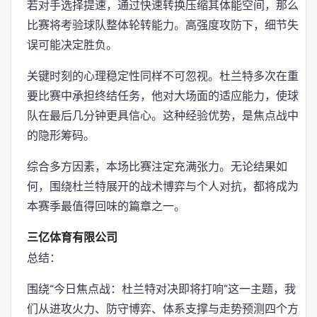
若对手选择提速，通过快速转换压缩其体能空间，那么
比赛将考验球队整体轮转能力。高强度攻防下，细节失
误可能决定胜负。
关键时刻的心理稳定性同样不可忽视。杜兰特多次在重
要比赛中承担终结任务，他对大场面的适应能力，使球
队在最后几分钟更具信心。这种经验优势，是焦点战中
的隐形筹码。
综合多方因素，本场比赛注定充满张力。无论结果如
何，围绕杜兰特展开的战术博弈与个人对抗，都将成为
本赛季最值得回味的篇章之一。
三亿体育有限公司
总结：
围绕“今日焦点战：杜兰特对决即将打响”这一主题，我
们从进攻火力、防守博弈、体系支撑与走势预测四个方