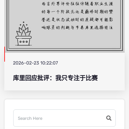
2026-02-23 10:22:07
库里回应批评：我只专注于比赛