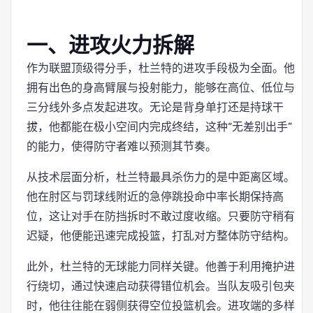
一、进攻火力拆解
作为联盟顶级得分手，杜兰特的进攻手段极为全面。他
拥有出色的身高臂展与投射能力，能够在高位、低位与
三分线外多点发起进攻。无论是背身单打还是持球干
拔，他都能在极小空间内完成终结，这种“无差别出手”
的能力，使得防守者难以预测其节奏。
从技术层面分析，杜兰特最具杀伤力的是中距离区域。
他在肘区与罚球线附近的急停跳投命中率长期保持高
位，这让对手在防挡拆时不敢过度收缩。只要防守稍有
迟疑，他便能迅速完成投篮，打乱对方整体防守结构。
此外，杜兰特的无球能力同样关键。他善于利用掩护进
行绕切，通过快速启动获得错位机会。当队友吸引包夹
时，他往往能在弱侧获得空位投篮机会。进攻端的多样