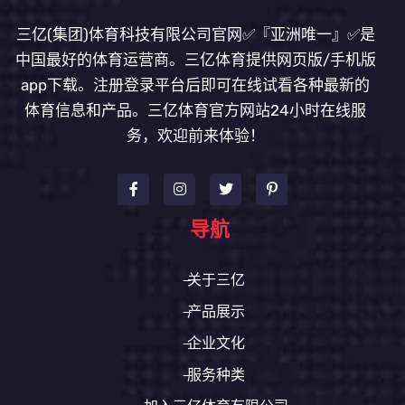
三亿(集团)体育科技有限公司官网✅『亚洲唯一』✅是
中国最好的体育运营商。三亿体育提供网页版/手机版
app下载。注册登录平台后即可在线试看各种最新的
体育信息和产品。三亿体育官方网站24小时在线服
务，欢迎前来体验！
导航
关于三亿
产品展示
企业文化
服务种类