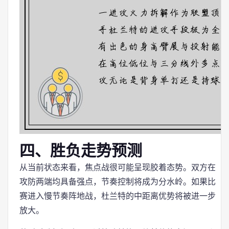
四、胜负走势预测
从当前状态来看，焦点战很可能呈现胶着态势。双方在
攻防两端均具备强点，节奏控制将成为分水岭。如果比
赛进入慢节奏阵地战，杜兰特的中距离优势将被进一步
放大。