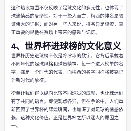
这种热议氛围不仅反映了足球文化的多元性，也体现了
球迷情感的复杂性。对于一些人而言，梅西的排名是验
证伟大的证据；而对另一些人来说，排名只是谈资，真
正重要的是他在赛场上带来的感动与记忆。
4、世界杯进球榜的文化意义
世界杯历史进球榜不仅是冷冰冰的数字，它背后承载着
不同年代的足球风格和球员精神。每一个进入榜单的名
字，都是一个时代的代表，而梅西的名字同样将被铭记
为新时代的象征。
榜单让我们得以纵向比较不同球员的成就，也让球迷们
有了共同的语言。即便观点各异，但在争论中，人们重
新回顾了世界杯的辉煌瞬间，也加深了对足球的情感依
赖。这种文化价值，正是世界杯之所以迷人的原因之
一。