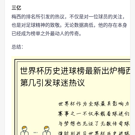
三亿
梅西的排名所引发的热议，不仅是对一位球员的关注，
也是对足球精神的致敬。无论数据高低，他的存在本身
已经成为榜单之外最动人的传奇。
总结：