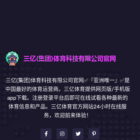
三亿(集团)体育科技有限公司官网✅『亚洲唯一』✅是
中国最好的体育运营商。三亿体育提供网页版/手机版
app下载。注册登录平台后即可在线试看各种最新的
体育信息和产品。三亿体育官方网站24小时在线服
务，欢迎前来体验！