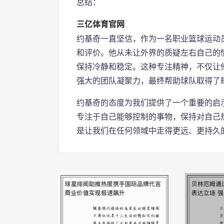
总结：
三亿体育官网
约基奇一直坚信，作为一名职业篮球运动
和评价。他从未让外界的质疑左右自己的
保持冷静和稳定。这种专注精神，不仅让
强大的团队凝聚力，最终帮助球队取得了
约基奇的态度为我们提供了一个重要的启
专注于自己能够控制的事物，保持对自己
是让我们在任何领域中走得更远、更持久