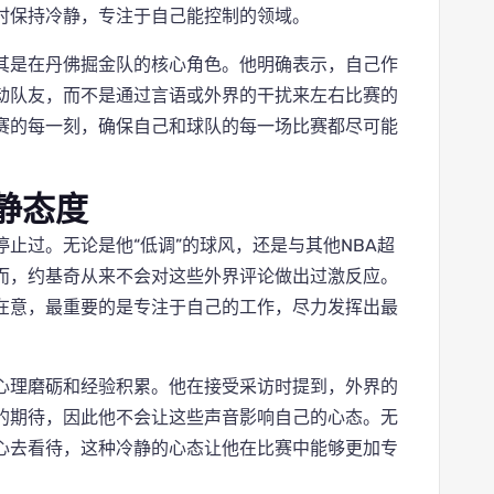
时保持冷静，专注于自己能控制的领域。
其是在丹佛掘金队的核心角色。他明确表示，自己作
动队友，而不是通过言语或外界的干扰来左右比赛的
赛的每一刻，确保自己和球队的每一场比赛都尽可能
静态度
止过。无论是他“低调”的球风，还是与其他NBA超
而，约基奇从来不会对这些外界评论做出过激反应。
在意，最重要的是专注于自己的工作，尽力发挥出最
心理磨砺和经验积累。他在接受采访时提到，外界的
的期待，因此他不会让这些声音影响自己的心态。无
心去看待，这种冷静的心态让他在比赛中能够更加专