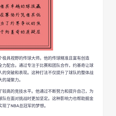
个极具视野的传球大师。他的传球精准且富有创造
全力配合。通过专注于比赛和团队合作，约基奇让球
人的突破和表现。这种打法不仅提升了球队的整体战
大的凝聚力。
了较高的竞技水平。他通过不断努力和提升自己，为
球队在面对挑战时更加坚定。这种影响力也帮助掘金
现了NBA总冠军的梦想。