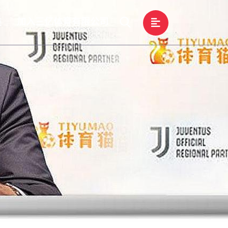
类
加入三亿体育有限公司