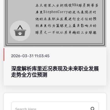
2026-03-31 11:03:45
深度解析库里近况表现及未来职业发展
走势全方位预测