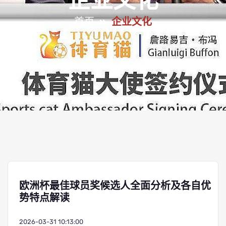
企业文化
首页
企业文化
欧洲杯最佳球员奖候选人全面分析及各自优
势特点解读
2026-03-31 10:13:00