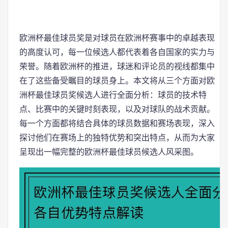
欧洲杯最佳球员奖是对球员在欧洲杯赛事中的卓越表现
的高度认可，每一位候选人都代表着各自国家的实力与
荣誉。随着欧洲杯的推进，球迷和评论员的视线都集中
在了这些备受瞩目的球员身上。本文将从三个方面对欧
洲杯最佳球员奖候选人进行全面分析：球员的技术特
点、比赛中的关键时刻表现，以及对球队的战术贡献。
每一个方面都将结合具体的球员数据和赛场表现，深入
探讨他们在赛场上的独特优势和突出特点，从而为大家
呈现出一幅完整的欧洲杯最佳球员候选人风采图。