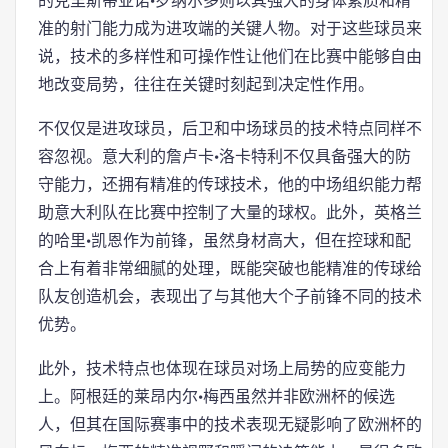
的克里斯蒂亚诺·罗纳尔多则以其强大的身体素质和精
准的射门能力成为进攻端的关键人物。对于这些球员来
说，技术的多样性和可操作性让他们在比赛中能够自由
地改变局势，往往在关键时刻起到决定性作用。
不仅仅是进攻球员，后卫和中场球员的技术特点同样不
容忽视。意大利的詹卢卡·洛卡特利不仅具备强大的防
守能力，还拥有精准的传球技术，他的中场组织能力帮
助意大利队在比赛中控制了大量的球权。此外，英格兰
的哈里·凯恩作为前锋，虽然身材高大，但在控球和配
合上有着非常细腻的处理，既能突破也能精准的传球给
队友创造机会，表现出了与其他大个子前锋不同的技术
优势。
此外，技术特点也体现在球员对场上局势的应变能力
上。阿根廷的莱昂内尔·梅西虽然并非欧洲杯的候选
人，但其在国际赛事中的技术表现无疑影响了欧洲杯的