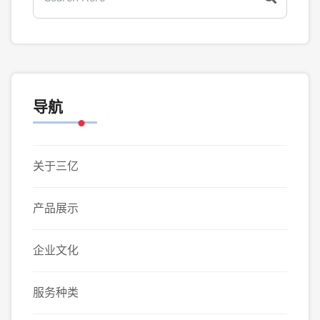
导航
关于三亿
产品展示
企业文化
服务种类