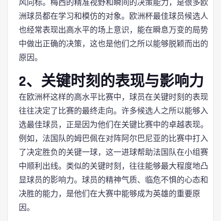
风向标。梅西的精准视野和瞬间的决策能力，是很多欧
洲球员都在学习和模仿的对象。欧洲杯最佳球员候选人
也经常表现出高水平的场上意识，能在瞬息万变的局势
中做出正确的决策，这也是他们之所以能够脱颖而出的
原因。
2、关键时刻的表现与影响力
在欧洲杯这样的高水平比赛中，球员在关键时刻的表现
往往决定了比赛的最终走向。许多候选人之所以能够入
选最佳球员，正是因为他们在关键比赛中的卓越表现。
例如，法国队的姆巴佩在对阵阿尔巴尼亚的比赛中打入
了决定胜负的关键一球，这一进球帮助法国队在小组赛
中顺利出线。类似的关键时刻，往往能够最大程度地凸
显球员的影响力。球员的精神气质、临危不惧的心态和
决胜的能力，是他们在大赛中能够成为英雄的重要原
因。