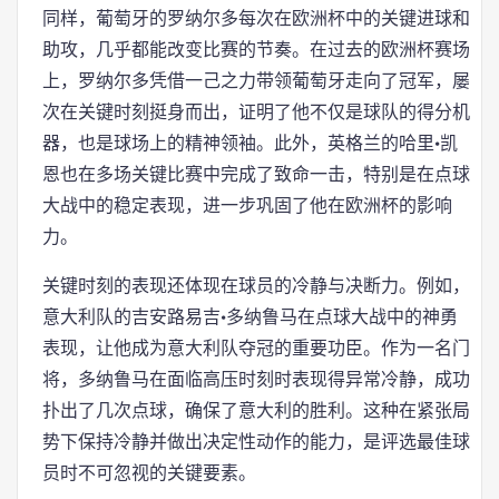
同样，葡萄牙的罗纳尔多每次在欧洲杯中的关键进球和
助攻，几乎都能改变比赛的节奏。在过去的欧洲杯赛场
上，罗纳尔多凭借一己之力带领葡萄牙走向了冠军，屡
次在关键时刻挺身而出，证明了他不仅是球队的得分机
器，也是球场上的精神领袖。此外，英格兰的哈里·凯
恩也在多场关键比赛中完成了致命一击，特别是在点球
大战中的稳定表现，进一步巩固了他在欧洲杯的影响
力。
关键时刻的表现还体现在球员的冷静与决断力。例如，
意大利队的吉安路易吉·多纳鲁马在点球大战中的神勇
表现，让他成为意大利队夺冠的重要功臣。作为一名门
将，多纳鲁马在面临高压时刻时表现得异常冷静，成功
扑出了几次点球，确保了意大利的胜利。这种在紧张局
势下保持冷静并做出决定性动作的能力，是评选最佳球
员时不可忽视的关键要素。