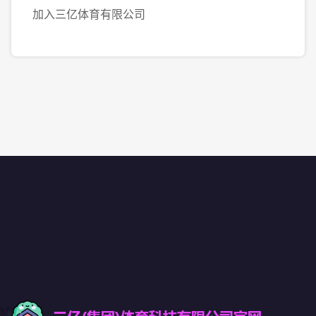
加入三亿体育有限公司