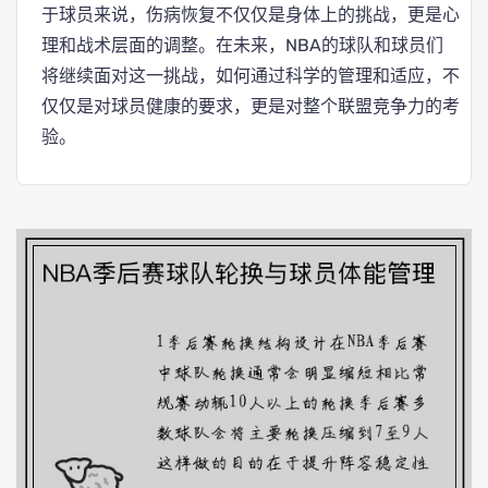
于球员来说，伤病恢复不仅仅是身体上的挑战，更是心
理和战术层面的调整。在未来，NBA的球队和球员们
将继续面对这一挑战，如何通过科学的管理和适应，不
仅仅是对球员健康的要求，更是对整个联盟竞争力的考
验。