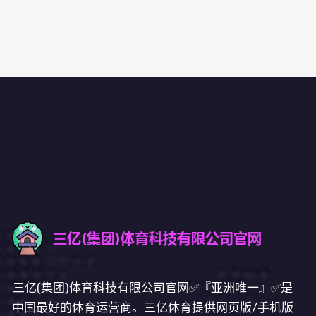
三亿(集团)体育科技有限公司官网✅『亚洲唯一』✅是
中国最好的体育运营商。三亿体育提供网页版/手机版