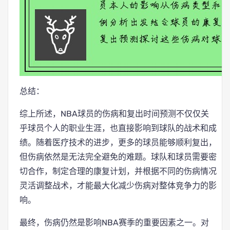
总结：
综上所述，NBA球员的伤病和复出时间预测不仅仅关
乎球员个人的职业生涯，也直接影响到球队的战术和成
绩。随着医疗技术的进步，更多的球员能够顺利复出，
但伤病依然是无法完全避免的难题。球队和球员需要密
切合作，制定合理的康复计划，并根据不同的伤病情况
灵活调整战术，才能最大化减少伤病对整体竞争力的影
响。
最终，伤病仍然是影响NBA赛季的重要因素之一。对