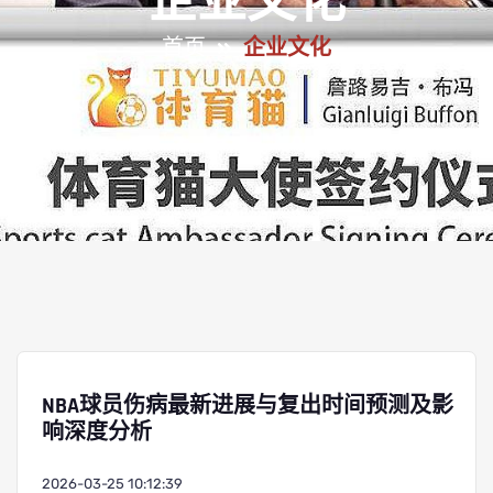
企业文化
首页
企业文化
NBA球员伤病最新进展与复出时间预测及影
响深度分析
2026-03-25 10:12:39