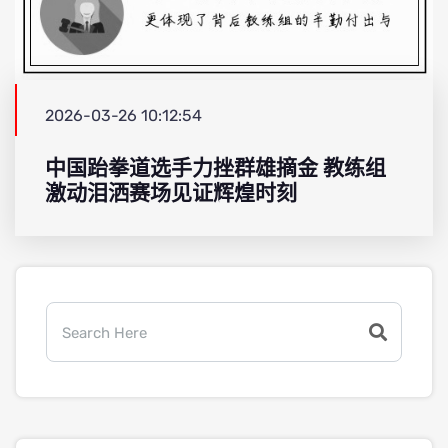
2026-03-26 10:12:54
中国跆拳道选手力挫群雄摘金 教练组
激动泪洒赛场见证辉煌时刻