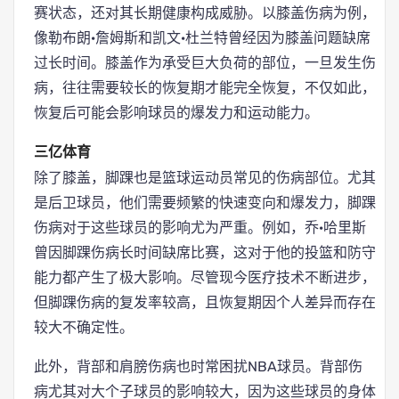
赛状态，还对其长期健康构成威胁。以膝盖伤病为例，
像勒布朗·詹姆斯和凯文·杜兰特曾经因为膝盖问题缺席
过长时间。膝盖作为承受巨大负荷的部位，一旦发生伤
病，往往需要较长的恢复期才能完全恢复，不仅如此，
恢复后可能会影响球员的爆发力和运动能力。
三亿体育
除了膝盖，脚踝也是篮球运动员常见的伤病部位。尤其
是后卫球员，他们需要频繁的快速变向和爆发力，脚踝
伤病对于这些球员的影响尤为严重。例如，乔·哈里斯
曾因脚踝伤病长时间缺席比赛，这对于他的投篮和防守
能力都产生了极大影响。尽管现今医疗技术不断进步，
但脚踝伤病的复发率较高，且恢复期因个人差异而存在
较大不确定性。
此外，背部和肩膀伤病也时常困扰NBA球员。背部伤
病尤其对大个子球员的影响较大，因为这些球员的身体