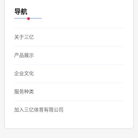
导航
关于三亿
产品展示
企业文化
服务种类
加入三亿体育有限公司