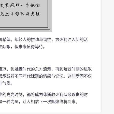
着希望。年轻人的拼劲与韧性，为火箭注入新的活
在酝酿，但未来值得等待。
连冠，到姚麦时代的东方浪潮，再到哈登时期的进攻
都承载着不同年代球迷的情感与记忆。这些瞬间不仅
神气质。
中的高光时刻，都将成为休斯敦火箭队最珍贵的财
是一种力量，让人相信下一次辉煌终将到来。