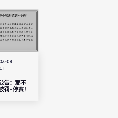
03-08
41
公告：那不
被罚+停赛！