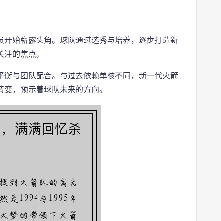
员开始崭露头角。球队通过选秀与培养，逐步打造新
关注的焦点。
平衡与团队配合。与过去依赖单核不同，新一代火箭
转变，预示着球队未来的方向。