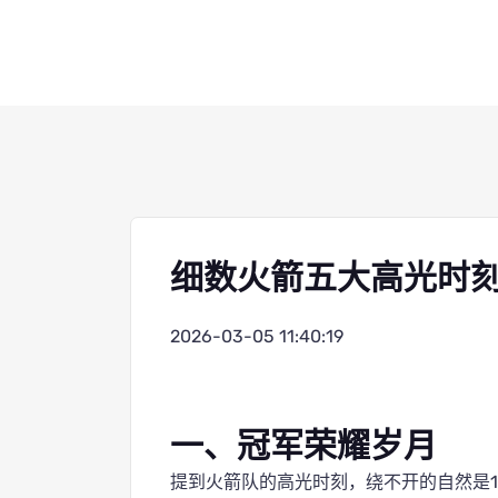
细数火箭五大高光时
2026-03-05 11:40:19
一、冠军荣耀岁月
提到火箭队的高光时刻，绕不开的自然是19