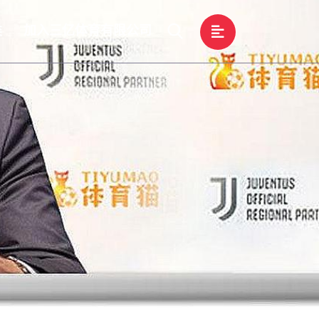
类
加入三亿体育有限公司