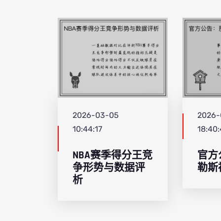
2026-03-05
2026-
10:44:17
18:40:
NBA赛季得分王竞
官方
争形势与数据评
勒斯
析