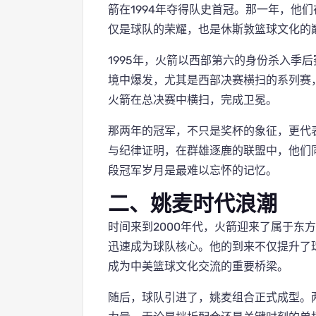
箭在1994年夺得队史首冠。那一年，他
仅是球队的荣耀，也是休斯敦篮球文化的
1995年，火箭以西部第六的身份杀入季
境中爆发，尤其是西部决赛横扫的系列赛
火箭在总决赛中横扫，完成卫冕。
那两年的冠军，不只是奖杯的象征，更代
与纪律证明，在群雄逐鹿的联盟中，他们
段冠军岁月是最难以忘怀的记忆。
二、姚麦时代浪潮
时间来到2000年代，火箭迎来了属于东
迅速成为球队核心。他的到来不仅提升了
成为中美篮球文化交流的重要桥梁。
随后，球队引进了，姚麦组合正式成型。