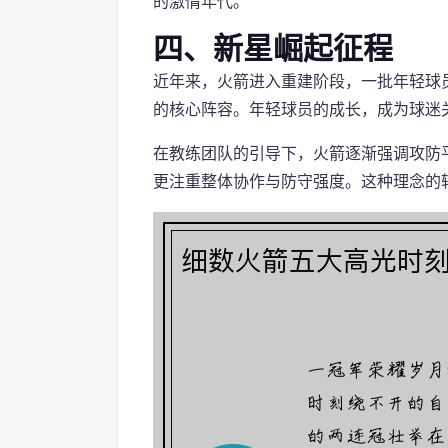
的激情年代。
四、新星崛起征程
近年来，火箭进入重建阶段，一批年轻球
的核心阵容。年轻球员的成长，成为球迷
在教练团队的引导下，火箭逐渐强调攻防
更注重整体协作与防守强度。这种理念的