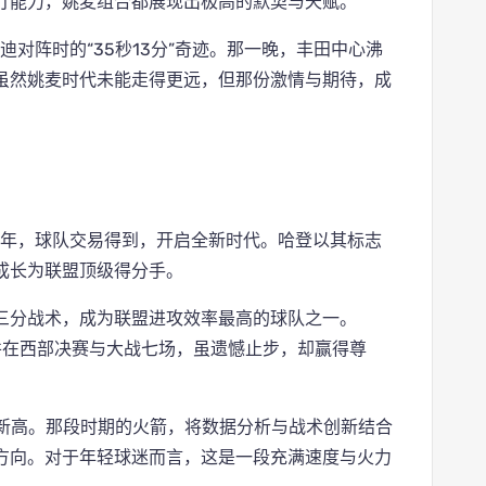
打能力，姚麦组合都展现出极高的默契与天赋。
迪对阵时的“35秒13分”奇迹。那一晚，丰田中心沸
虽然姚麦时代未能走得更远，但那份激情与期待，成
12年，球队交易得到，开启全新时代。哈登以其标志
成长为联盟顶级得分手。
三分战术，成为联盟进攻效率最高的球队之一。
，并在西部决赛与大战七场，虽遗憾止步，却赢得尊
创新高。那段时期的火箭，将数据分析与战术创新结合
方向。对于年轻球迷而言，这是一段充满速度与火力