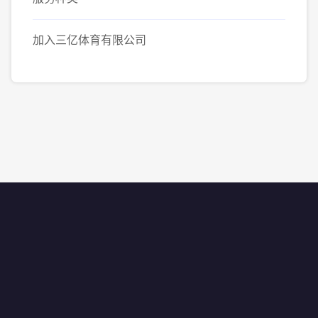
加入三亿体育有限公司