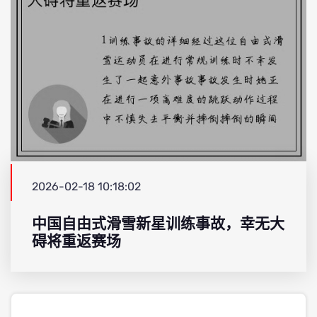
2026-02-18 10:18:02
中国自由式滑雪新星训练事故，幸无大
碍将重返赛场