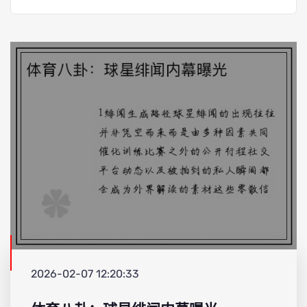
2026-02-07 12:20:33