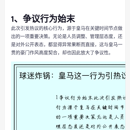
1、争议行为始末
此次引发热议的核心行为，源于皇马在关键时间节点做
出的一项重要决策。无论是人员调整、管理层态度，还
是对外公开表态，都显得异常果断而直接，这与皇马一
贯的豪门作风高度契合，却也因此放大了争议性。