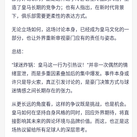
造了皇马长期的竞争力；也有人指出，在新时代背景
下，俱乐部需要更柔性的表达方式。
无论立场如何，这场讨论本身，已经成为皇马文化的一
部分，也让外界重新审视豪门应有的责任与姿态。
总结：
“球迷炸锅：皇马这一行为引热议！”并非一次偶然的情
绪宣泄，而是多重因素叠加后的集中爆发。事件本身或
许只是导火索，真正引发讨论的，是豪门决策方式与球
迷情感之间长期存在的张力。
从更长远的角度看，这样的争议既是挑战，也是机会。
皇马如何在坚持自身风格的同时，回应外界期待，将直
接影响其未来的舆论环境与品牌价值。而这，也正是这
场热议留给所有足球人的深层思考。