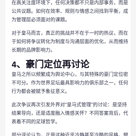
在高关注度环境下，任何决策都不只是内部事务，而是
公共议题。如何在效率、规则与情感之间找到平衡，成
为管理层必须面对的课题。
对于皇马而言，真正的挑战并不在于一时的热议，而在
于如何将争议转化为制度与沟通层面的优化，从而维持
长期的品牌影响力。
4、豪门定位再讨论
皇马之所以频繁成为舆论中心，与其特殊的豪门定位密
不可分。作为世界足坛最具影响力的俱乐部之一，任何
行为都会被赋予象征意义。
此次争议再次引发外界对“皇马式管理”的讨论：是坚持
结果导向，还是适度融入情感关怀？不同答案背后，代
表着不同的足球哲学。
部分评论认为，正是这种近乎冷静甚至冷酷的风格，塑