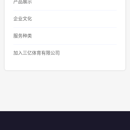
产品展示
企业文化
服务种类
加入三亿体育有限公司