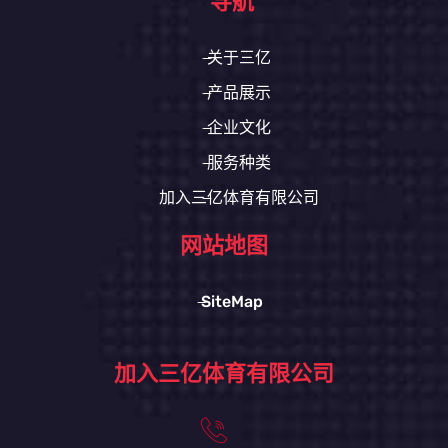
导航
关于三亿
产品展示
企业文化
服务种类
加入三亿体育有限公司
网站地图
SiteMap
加入三亿体育有限公司