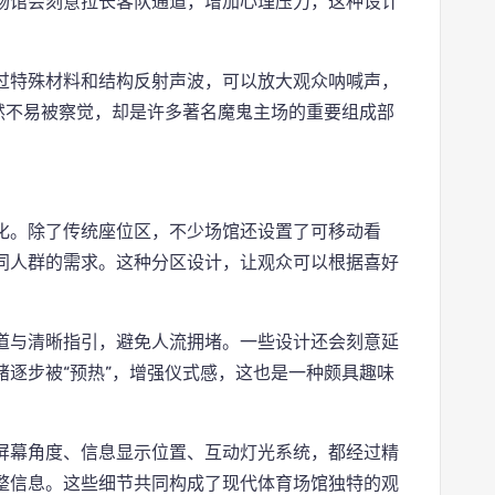
场馆会刻意拉长客队通道，增加心理压力，这种设计
过特殊材料和结构反射声波，可以放大观众呐喊声，
然不易被察觉，却是许多著名魔鬼主场的重要组成部
化。除了传统座位区，不少场馆还设置了可移动看
同人群的需求。这种分区设计，让观众可以根据喜好
道与清晰指引，避免人流拥堵。一些设计还会刻意延
逐步被“预热”，增强仪式感，这也是一种颇具趣味
屏幕角度、信息显示位置、互动灯光系统，都经过精
整信息。这些细节共同构成了现代体育场馆独特的观