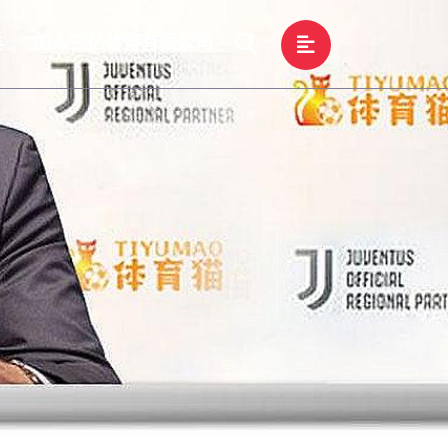
类
加入三亿体育有限公司