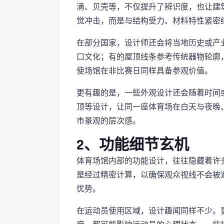
滴、贝壳等，不仅提升了辨识度，也让建
觉冲击，而是与结构受力、材料特性紧密
在部分国家，设计师还会将当地历史或产
口文化；有的屋顶线条参考传统器物轮廓
使场馆在非比赛日同样具备参观价值。
更有趣的是，一些外观设计还会随着时间
顶等设计，让同一座体育场在白天与夜晚
市景观的层次感。
2、功能细节玄机
体育场馆内部的功能设计，往往隐藏着许多
是经过精密计算，以确保观众视线不会被
优势。
在运动员使用区域，设计趣闻同样不少。