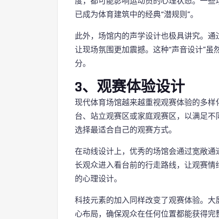
度，都可能影响运动员的心理状态。一些
已成为体育建筑中的经典“潜规则”。
此外，场馆内的声学设计也极具讲究。通
让现场氛围更加震撼。这种“声音设计”虽
分。
3、观赛体验设计
现代体育场馆越来越重视观赛体验的多样
台、站立观赛区或家庭观赛区，以满足不
选择最适合自己的观赛方式。
在动线设计上，优秀的场馆会通过宽敞通
长观众进入看台前的行走路线，让观赛情绪
的心理设计。
科技元素的加入同样改变了观赛体验。大
心布局，确保观众在任何位置都能获得完