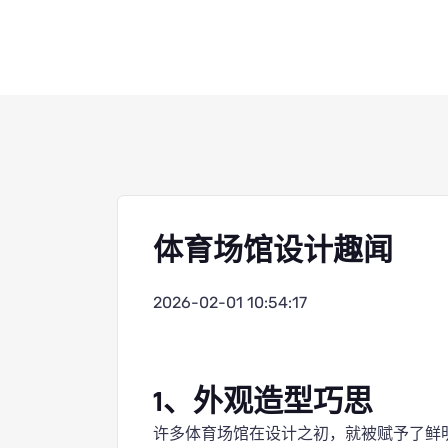
体育场馆设计趣闻
2026-02-01 10:54:17
1、外观造型巧思
许多体育场馆在设计之初，就被赋予了鲜