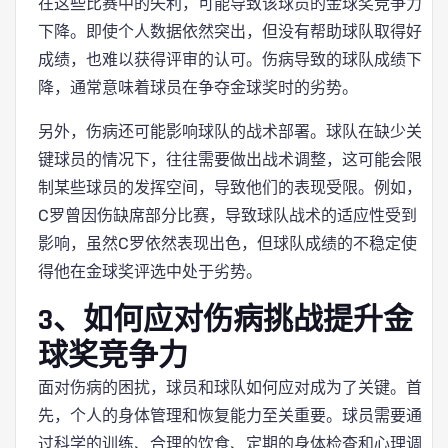
在这些比赛中的失利，可能导致该球员的金球奖竞争力
下降。即使个人数据依然突出，但没有帮助球队取得好
成绩，也难以获得评审的认可。伤病导致的球队成绩下
降，通常意味着球员在争夺金球奖时的劣势。
另外，伤病还可能影响球队的战术部署。球队在缺少关
键球员的情况下，往往需要做出战术调整，这可能会限
制某些球员的发挥空间，导致他们的表现受限。例如，
C罗曾因伤缺席部分比赛，导致球队战术的适应性受到
影响，虽然C罗依然表现出色，但球队成绩的不稳定使
得他在金球奖评选中处于劣势。
3、如何应对伤病挑战提升金
球奖竞争力
面对伤病的困扰，球员和球队如何应对成为了关键。首
先，个人的身体管理和恢复能力至关重要。球员需要通
过科学的训练、合理的饮食、定期的身体检查和心理调