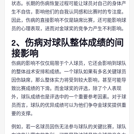
状态。长期的伤病恢复过程可能让球员对自己的身体产
生不自信，影响他们的自我认同感和比赛时的专注度。
因此，伤病的直接影响不仅是缺席比赛，还可能影响球
员的心理表现，进而对金球奖的竞争力产生不利影响。
2、伤病对球队整体成绩的间
接影响
伤病的影响不仅仅局限于个人球员，它还会影响到球队
的整体战术安排和成绩。一个球队如果有多名关键球员
因伤缺席，那么整体实力将受到较大影响，甚至可能导
致比赛成绩的下滑。而金球奖的评选，除了个人表现
外，球队成绩也是评选中的一个重要参考因素。对于球
员而言，球队的优异成绩可以为他们争夺金球奖提供重
要的支撑。
例如，若一名球员因伤无法参与球队的关键比赛，球队