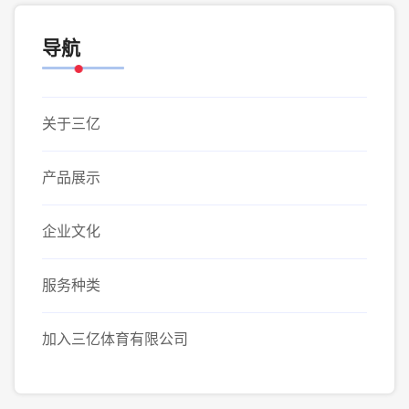
导航
关于三亿
产品展示
企业文化
服务种类
加入三亿体育有限公司