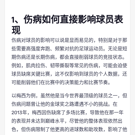
1、伤病如何直接影响球员表
现
伤病对球员的影响可以说是显而易见的，特别是对于那
些需要高强度奔跑、频繁对抗的足球运动员。无论是短
期伤病还是长期伤病，都会直接削弱球员的竞技状态。
例如，肌肉拉伤、韧带撕裂等常见的伤病，可能会迫使
球员缺席关键比赛，这不仅影响到球员的个人数据，还
可能削弱他们在比赛中的决策能力和比赛节奏。
以梅西为例，虽然他是当今世界最顶级的球员之一，但
伤病问题曾让他的金球奖之路遭遇不小的挑战。在
2013年，梅西因伤缺席了多场比赛，导致他在那一年
的表现并未达到巅峰水平，尽管他的整体表现依然出
色，但伤病限制了他更高的进球数和助攻数，影响了他