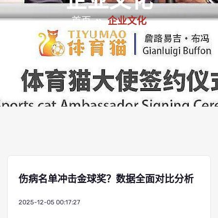
企业文化
首页
企业文化
伤病名单冲击金球奖？数据全面对比分析
2025-12-05 00:17:27