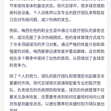
节来保持身体的最佳状态。现代足球中，很多球员借助
高科技设备、个人训练师以及专业的医疗团队来帮助自
己应对伤病问题，减少伤病的发生。
例如，梅西在他的职业生涯中通过与医疗团队的紧密合
作，成功克服了多次伤病困扰。他的身体管理方式成为
了许多顶级球员的学习对象。通过严格的恢复计划和高
强度的训练，梅西能够迅速恢复并重返巅峰，这也帮助
他在多个赛季中保持了出色的表现，从而增加了金球奖
的竞争力。
除了个人的努力，球队的医疗团队和管理层也起着至关
重要的作用。现代足球俱乐部通常配备专业的医疗团
队，负责球员的伤病预防和恢复。球员的伤病管理不仅
要关注身体恢复，还需要考虑到如何在最短时间内让球
员恢复到最佳状态，以便在赛季的关键时刻为球队做出
贡献。