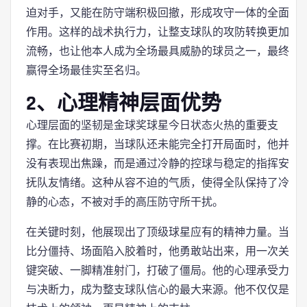
迫对手，又能在防守端积极回撤，形成攻守一体的全面
作用。这样的战术执行力，让整支球队的攻防转换更加
流畅，也让他本人成为全场最具威胁的球员之一，最终
赢得全场最佳实至名归。
2、心理精神层面优势
心理层面的坚韧是金球奖球星今日状态火热的重要支
撑。在比赛初期，当球队还未能完全打开局面时，他并
没有表现出焦躁，而是通过冷静的控球与稳定的指挥安
抚队友情绪。这种从容不迫的气质，使得全队保持了冷
静的心态，不被对手的高压防守所干扰。
在关键时刻，他展现出了顶级球星应有的精神力量。当
比分僵持、场面陷入胶着时，他勇敢站出来，用一次关
键突破、一脚精准射门，打破了僵局。他的心理承受力
与决断力，成为整支球队信心的最大来源。他不仅仅是