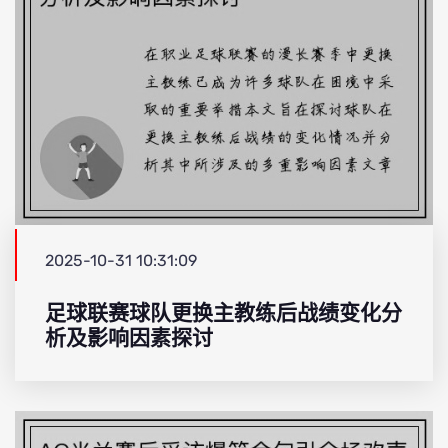
2025-10-31 10:31:09
足球联赛球队更换主教练后战绩变化分
析及影响因素探讨