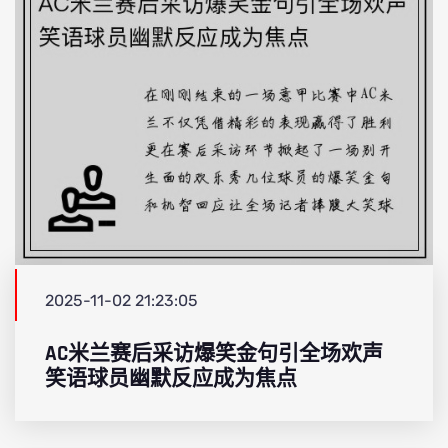
2025-11-02 21:23:05
AC米兰赛后采访爆笑金句引全场欢声
笑语球员幽默反应成为焦点