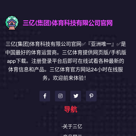
三亿(集团)体育科技有限公司官网✅『亚洲唯一』✅是
中国最好的体育运营商。三亿体育提供网页版/手机版
app下载。注册登录平台后即可在线试看各种最新的
体育信息和产品。三亿体育官方网站24小时在线服
务，欢迎前来体验！
导航
关于三亿