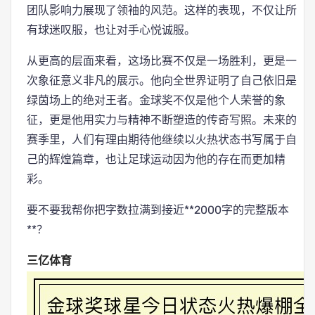
团队影响力展现了领袖的风范。这样的表现，不仅让所
有球迷叹服，也让对手心悦诚服。
从更高的层面来看，这场比赛不仅是一场胜利，更是一
次象征意义非凡的展示。他向全世界证明了自己依旧是
绿茵场上的绝对王者。金球奖不仅是他个人荣誉的象
征，更是他用实力与精神不断塑造的传奇写照。未来的
赛季里，人们有理由期待他继续以火热状态书写属于自
己的辉煌篇章，也让足球运动因为他的存在而更加精
彩。
要不要我帮你把字数拉满到接近**2000字的完整版本
**？
三亿体育